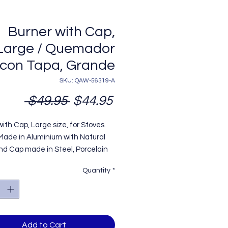
Burner with Cap,
Large / Quemador
con Tapa, Grande
SKU: QAW-56319-A
Regular
Sale
 $49.95 
$44.95
Price
Price
ith Cap, Large size, for Stoves.
Made in Aluminium with Natural
and Cap made in Steel, Porcelain
d.
Quantity
*
ment for New Models of
rigidaire/Kitchen
ermatic/Whirlpool.
rner Cap: CAW-115-CM.
r con Tapa, Grande, para
Add to Cart