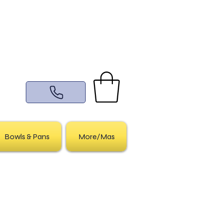
Bowls & Pans
More/Mas