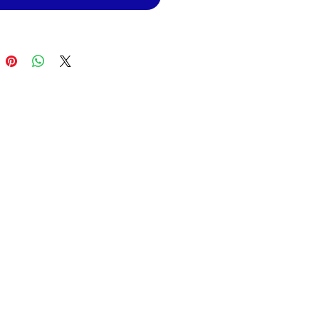
. Quemador Fabricado en
o y Tapa en Acero
nizado. Reemplazo para Modelos
de Estufas Acros/Frigidaire
n Aid/Supermatic/Whirlpool.
pa: CAW-115-CM
m: 5" (12.7 cms)