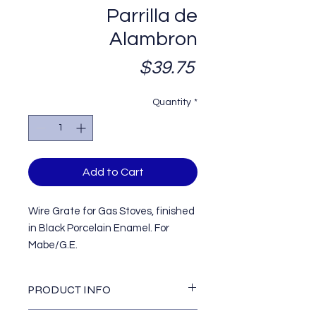
Parrilla de
Alambron
Price
$39.75
Quantity
*
Add to Cart
Wire Grate for Gas Stoves, finished
in Black Porcelain Enamel. For
Mabe/G.E.
Parrilla de Alambron para Cocinas
de Gas, terminada en Esmalte
PRODUCT INFO
Porcelanizado Negro.
Dimensions / Dimensiones :